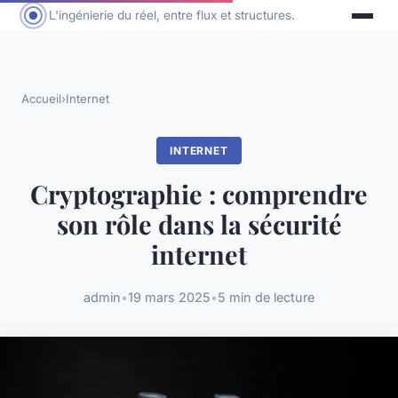
L'ingénierie du réel, entre flux et structures.
Accueil
›
Internet
INTERNET
Cryptographie : comprendre
son rôle dans la sécurité
internet
admin
•
19 mars 2025
•
5 min de lecture