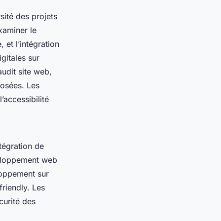
sité des projets
xaminer le
 et l’intégration
gitales sur
udit site web,
oposées. Les
’accessibilité
tégration de
eloppement web
loppement sur
riendly. Les
curité des