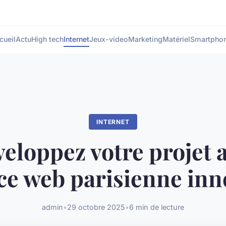
cueil
Actu
High tech
Internet
Jeux-video
Marketing
Matériel
Smartpho
INTERNET
eloppez votre projet 
ce web parisienne in
admin
•
29 octobre 2025
•
6 min de lecture