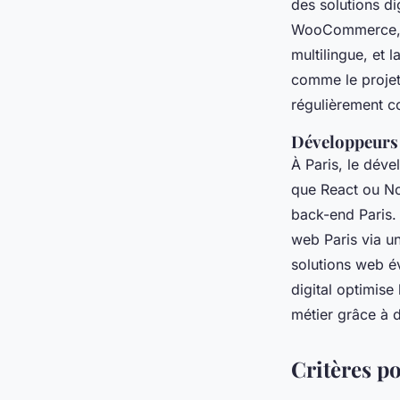
des solutions di
WooCommerce, Ma
multilingue, et
comme le projet 
régulièrement co
Développeurs 
À Paris, le dév
que React ou No
back-end Paris.
web Paris via u
solutions web év
digital optimise
métier grâce à d
Critères po