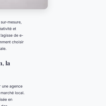
e sur-mesure,
ativité et
’agisse de e-
mment choisir
ale.
, la
er une agence
 marché local.
isée en
r des