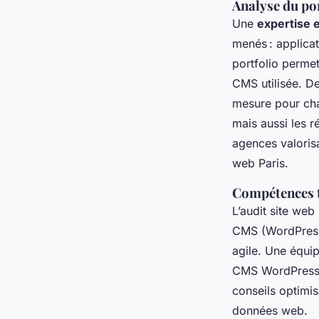
Analyse du por
Une
expertise
menés : applica
portfolio permet
CMS utilisée. De
mesure pour chaq
mais aussi les r
agences valorisa
web Paris.
Compétences t
L’audit site web
CMS (WordPress
agile. Une équi
CMS WordPress, l
conseils optimis
données web.