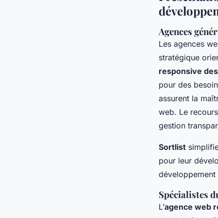
développeme
Agences génér
Les agences web
stratégique ori
responsive des
pour des besoin
assurent la maîtr
web. Le recours 
gestion transpar
Sortlist
simplifi
pour leur dévelo
développement w
Spécialistes 
L’
agence web r