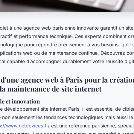
ojet à une agence web parisienne innovante garantit un sit
ttractif et performance technique. Ces experts combinent cré
hnologique pour répondre précisément à vos besoins, qu’il s
plications web ou de maintenance continue. Découvrez co
ocal capable d’accompagner durablement votre réussite digit
d'une agence web à Paris pour la création
la maintenance de site internet
le et innovation
e développement site internet Paris, il est essentiel de cibl
e non seulement les tendances technologiques mais aussi le
s://www.netdevices.fr/
est une référence parisienne, spécial
les innovantes. Leur page met en avant leur capacité à crée