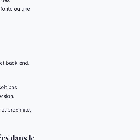
efonte ou une
et back-end.
soit pas
ersion.
 et proximité,
es dans le