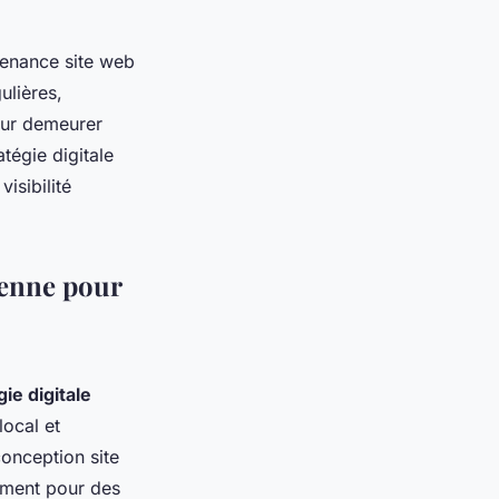
tenance site web
ulières,
pour demeurer
tégie digitale
isibilité
ienne pour
gie digitale
local et
conception site
mment pour des