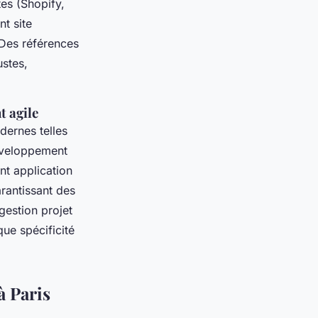
es (Shopify,
t site
 Des références
ustes,
t agile
dernes telles
développement
nt application
rantissant des
 gestion projet
ue spécificité
à Paris