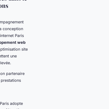
ions
ccompagnement
la conception
internet Paris
oppement web
optimisation site
ettent une
élevée.
bon partenaire
 prestations
Paris adopte