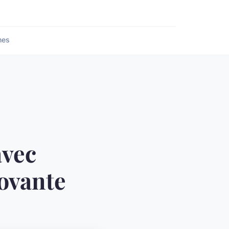
nes
avec
novante