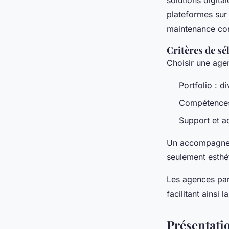
plateformes sur
maintenance con
Critères de sé
Choisir une agen
Portfolio : di
Compétences 
Support et a
Un accompagnemen
seulement esthét
Les agences pari
facilitant ainsi 
Présentati